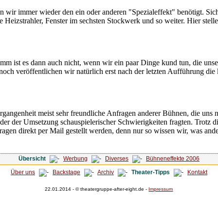
n wir immer wieder den ein oder anderen "Spezialeffekt" benötigt. Si
e Heizstrahler, Fenster im sechsten Stockwerk und so weiter. Hier stelle
imm ist es dann auch nicht, wenn wir ein paar Dinge kund tun, die uns
och veröffentlichen wir natürlich erst nach der letzten Aufführung die
ergangenheit meist sehr freundliche Anfragen anderer Bühnen, die uns 
oder der Umsetzung schauspielerischer Schwierigkeiten fragten. Trotz d
Fragen direkt per Mail gestellt werden, denn nur so wissen wir, was ander
Übersicht
Werbung
Diverses
Bühneneffekte 2006
Über uns
Backstage
Archiv
Theater-Tipps
Kontakt
22.01.2014 - © theatergruppe-after-eight.de -
Impressum