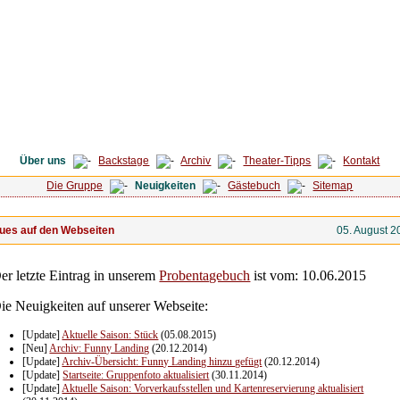
Über uns
Backstage
Archiv
Theater-Tipps
Kontakt
Die Gruppe
Neuigkeiten
Gästebuch
Sitemap
ues auf den Webseiten
05. August 2
er letzte Eintrag in unserem
Probentagebuch
ist vom: 10.06.2015
ie Neuigkeiten auf unserer Webseite:
[Update]
Aktuelle Saison: Stück
(05.08.2015)
[Neu]
Archiv: Funny Landing
(20.12.2014)
[Update]
Archiv-Übersicht: Funny Landing hinzu gefügt
(20.12.2014)
[Update]
Startseite: Gruppenfoto aktualisiert
(30.11.2014)
[Update]
Aktuelle Saison: Vorverkaufsstellen und Kartenreservierung aktualisiert