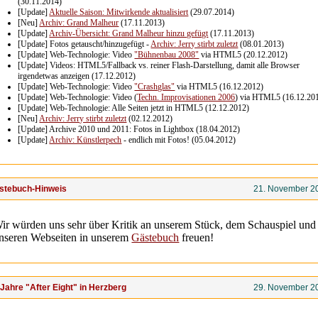
(30.11.2014)
[Update]
Aktuelle Saison: Mitwirkende aktualisiert
(29.07.2014)
[Neu]
Archiv: Grand Malheur
(17.11.2013)
[Update]
Archiv-Übersicht: Grand Malheur hinzu gefügt
(17.11.2013)
[Update] Fotos getauscht/hinzugefügt -
Archiv: Jerry stirbt zuletzt
(08.01.2013)
[Update] Web-Technologie: Video
"Bühnenbau 2008"
via HTML5 (20.12.2012)
[Update] Videos: HTML5/Fallback vs. reiner Flash-Darstellung, damit alle Browser
irgendetwas anzeigen (17.12.2012)
[Update] Web-Technologie: Video
"Crashglas"
via HTML5 (16.12.2012)
[Update] Web-Technologie: Video (
Techn. Improvisationen 2006
) via HTML5 (16.12.20
[Update] Web-Technologie: Alle Seiten jetzt in HTML5 (12.12.2012)
[Neu]
Archiv: Jerry stirbt zuletzt
(02.12.2012)
[Update] Archive 2010 und 2011: Fotos in Lightbox (18.04.2012)
[Update]
Archiv: Künstlerpech
- endlich mit Fotos! (05.04.2012)
stebuch-Hinweis
21. November 2
ir würden uns sehr über Kritik an unserem Stück, dem Schauspiel und
nseren Webseiten in unserem
Gästebuch
freuen!
 Jahre "After Eight" in Herzberg
29. November 2