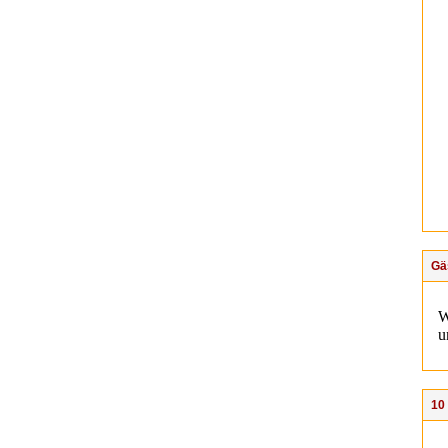
Gä
W
u
10